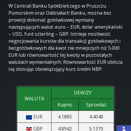
W Centrali Banku Spółdzielczego w Pruszczu
Pomorskim oraz Oddziałach Banku, można bez
prowizji dokonać gotówkowej wymiany
następujących walut: euro – EUR, dolar amerykański
– USD, funt szterling – GBP. Istnieje możliwość
negocjowania kursów dla transakcji gotówkowych i
bezgotówkowych dla kwot nie mniejszych niż 5.000
EUR lub równowartość tej kwoty w pozostałych
walutach wymienialnych. Równowartość EUR oblicza
się stosując obowiązujący kurs średni NBP.
DEWIZY
WALUTA
Kupno
Sprzedaż
EUR
4.1885
4.4048
GBP
4.8942
5.1370