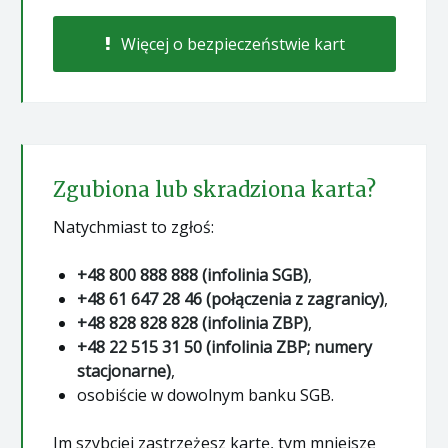
Więcej o bezpieczeństwie kart
Zgubiona lub skradziona karta?
Natychmiast to zgłoś:
+48 800 888 888 (infolinia SGB)
,
+48 61 647 28 46 (połączenia z zagranicy)
,
+48 828 828 828 (infolinia ZBP)
,
+48 22 515 31 50 (infolinia ZBP; numery
stacjonarne)
,
osobiście w dowolnym banku SGB.
Im szybciej zastrzeżesz kartę, tym mniejsze