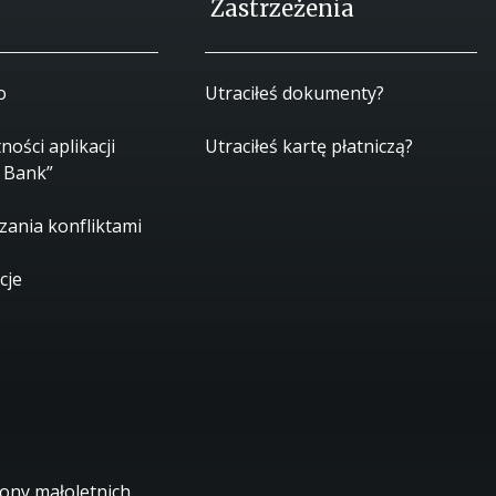
Zastrzeżenia
o
Utraciłeś dokumenty?
ności aplikacji
Utraciłeś kartę płatniczą?
 Bank”
zania konfliktami
cje
ony małoletnich