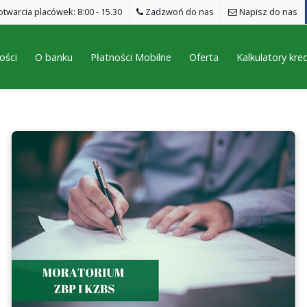
twarcia placówek: 8:00 - 15.30
Zadzwoń do nas
Napisz do nas
ości
O banku
Płatności Mobilne
Oferta
Kalkulatory kr